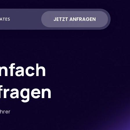
JETZT ANFRAGEN
ATES
nfach
fragen
ohrer