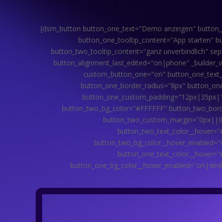
[dsm_button button_one_text="Demo anzeigen" button_on
button_one_tooltip_content="App starten" b
button_two_tooltip_content="ganz unverbindlich" se
button_alignment_last_edited="on|phone" _builder_
custom_button_one="on" button_one_text_
button_one_border_radius="8px" button_o
button_one_custom_padding="12px|35px|13
button_two_bg_color="#FFFFFF" button_two_bord
button_two_custom_margin="0px||0p
button_two_text_color__hover=
button_two_bg_color__hover_enabled="
button_one_text_color__hover=
button_one_bg_color__hover_enabled="on|desk