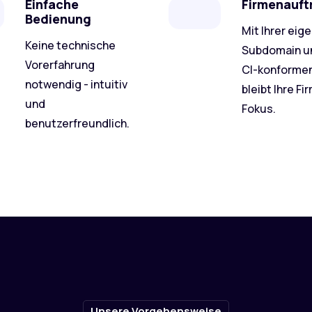
Einfache
Firmenauftr
Bedienung
Mit Ihrer eig
Keine technische
Subdomain u
Vorerfahrung
CI-konforme
notwendig - intuitiv
bleibt Ihre Fi
und
Fokus.
benutzerfreundlich.
Unsere Vorgehensweise