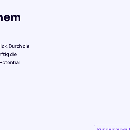
inem
ick. Durch die
ftig die
Potential
Kundenverwal