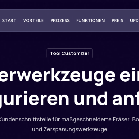
START
VORTEILE
PROZESS
FUNKTIONEN
PREIS
UPD
Tool Customizer
erwerkzeuge ei
gurieren und an
Kundenschnittstelle für maßgeschneiderte Fräser, B
und Zerspanungswerkzeuge