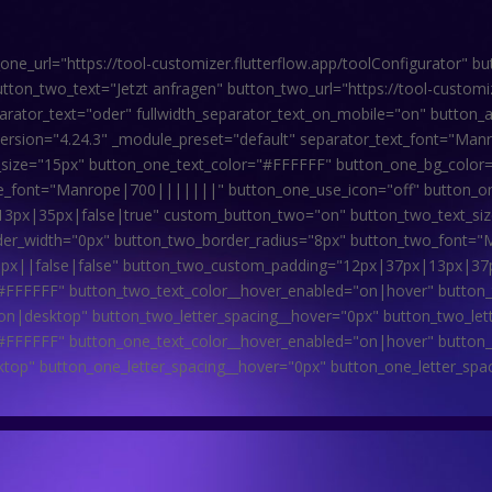
e_url="https://tool-customizer.flutterflow.app/toolConfigurator" 
utton_two_text="Jetzt anfragen" button_two_url="https://tool-custom
parator_text="oder" fullwidth_separator_text_on_mobile="on" button_
version="4.24.3" _module_preset="default" separator_text_font="Ma
size="15px" button_one_text_color="#FFFFFF" button_one_bg_color
ne_font="Manrope|700|||||||" button_one_use_icon="off" button_o
px|35px|false|true" custom_button_two="on" button_two_text_siz
er_width="0px" button_two_border_radius="8px" button_two_font=
x||false|false" button_two_custom_padding="12px|37px|13px|37px|f
"#FFFFFF" button_two_text_color__hover_enabled="on|hover" button
on|desktop" button_two_letter_spacing__hover="0px" button_two_let
"#FFFFFF" button_one_text_color__hover_enabled="on|hover" button
top" button_one_letter_spacing__hover="0px" button_one_letter_spa