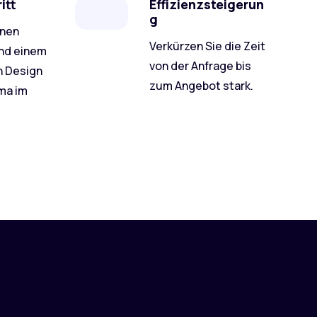
itt
Effizienzsteigerun
g
enen
Verkürzen Sie die Zeit
nd einem
von der Anfrage bis
n Design
zum Angebot stark.
rma im