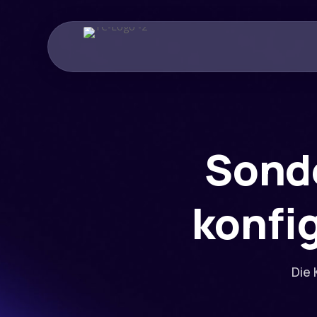
Sond
konfi
Die 