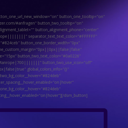
button_one_url_new_window="on" button_one_tooltip="on"
izer.com/#anfragen" button_two_tooltip="on"
alignment_tablet="" button_alignment_phone="center"
nrope||||||||" separator_text_text_color="#FFFFFF"
="#824ceb" button_one_border_width="0px"
ne_custom_margin="0px||0px||false|false"
e="15px" button_two_text_color="#0a0226"
"Manrope|700|||||||" button_two_use_icon="off"
alse|true" global_colors_info="{}"
_two_bg_color__hover="#824deb"
ter_spacing__hover_enabled="on|hover"
_one_bg_color__hover="#824deb"
cing__hover_enabled="on|hover"][/dsm_button]